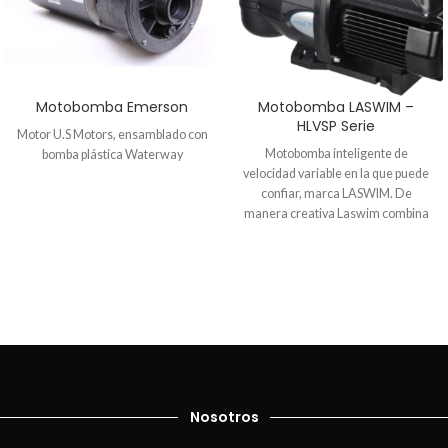
Motobomba Emerson
Motobomba LASWIM –
HLVSP Serie
Motor U.S Motors, ensamblado con
Motobomba inteligente de
bomba plástica Waterway
velocidad variable en la que puede
confiar, marca LASWIM. De
manera creativa Laswim combina
la tecnología mas avanzada con el
diseño de profesionales en
estructuras hidráulicas de bombas
de piscina para crear una
motobomba mas silenciosa,
inteligente, eficiente y económica a
las bombas de velocidad variable
del mercado. Próximamente
disponible en modelo de 1HP, 1.5HP
y 2 HP. ¡Conoce más de esta
Nosotros
motobomba con la ficha técnica! 📄