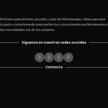
Descargar Ficha Técnica
Artículos para piscinas, jacuzzis y spas de hidromasajes. Ideas para que
tu patio y zona húmeda sean perfectos y se acomoden perfectamente a
tus necesidades y la de tus usuarios.
Síguenos en nuestras redes sociales
Contacto
Ver teléfonos
Correo electrónico:
comercial@servipiscinas.com.co
Dirección:
Calle 6 # 52 19 Medellín (Colombia)