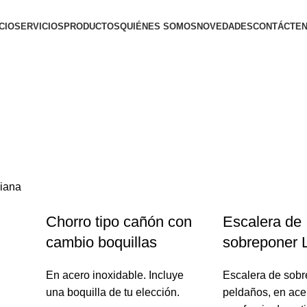
ICIO
SERVICIOS
PRODUCTOS
QUIÉNES SOMOS
NOVEDADES
CONTÁCTE
ujo
Chorro tipo cañón con
Escalera de
cambio boquillas
sobreponer 
En acero inoxidable. Incluye
Escalera de sobr
una boquilla de tu elección.
peldaños, en ace