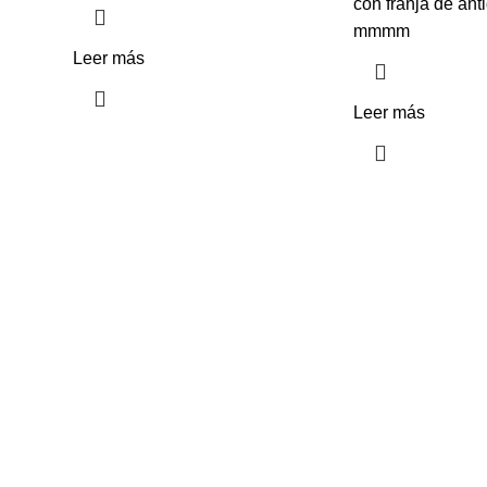
con franja de ant
mmmm
Leer más
Leer más