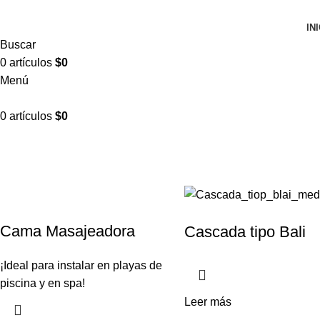
IN
Buscar
0
artículos
$
0
Menú
0
artículos
$
0
De lujo
Inicio
Equipos para piscinas y zonas húmedas
Accesorios
De l
Cama Masajeadora
Cascada tipo Bali
¡Ideal para instalar en playas de
piscina y en spa!
Leer más