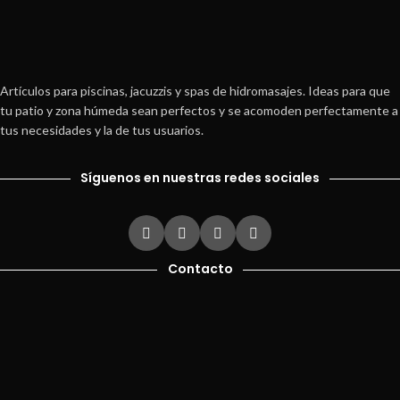
Artículos para piscinas, jacuzzis y spas de hidromasajes. Ideas para que
tu patio y zona húmeda sean perfectos y se acomoden perfectamente a
tus necesidades y la de tus usuarios.
Síguenos en nuestras redes sociales
Contacto
Ver teléfonos
Correo electrónico:
comercial@servipiscinas.com.co
Dirección:
Calle 6 # 52 19 Medellín (Colombia)