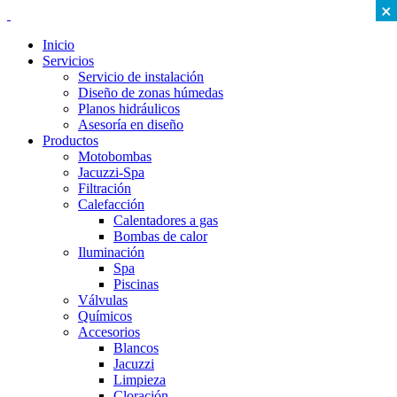
×
Inicio
Servicios
Servicio de instalación
Diseño de zonas húmedas
Planos hidráulicos
Asesoría en diseño
Productos
Motobombas
Jacuzzi-Spa
Filtración
Calefacción
Calentadores a gas
Bombas de calor
Iluminación
Spa
Piscinas
Válvulas
Químicos
Accesorios
Blancos
Jacuzzi
Limpieza
Cloración