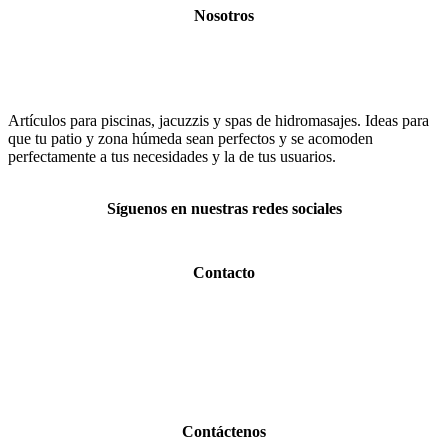
Nosotros
Artículos para piscinas, jacuzzis y spas de hidromasajes. Ideas para
que tu patio y zona húmeda sean perfectos y se acomoden
perfectamente a tus necesidades y la de tus usuarios.
Síguenos en nuestras redes sociales
Contacto
Ver teléfonos
Correo electrónico:
comercial@servipiscinas.com.co
Dirección:
Calle 6 # 52 19 Medellín (Colombia)
Contáctenos