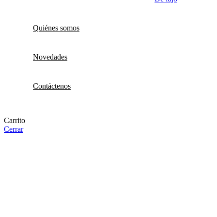
Quiénes somos
Novedades
Contáctenos
Carrito
Cerrar
CONTAMOS CON LOS MEJORES PRODUCTOS PARA
PISCINAS
Con más de 35 años de experiencia, te brindamos asesoría desde el