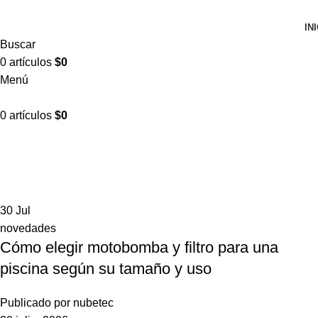
IN
Buscar
0
artículos
$
0
Menú
0
artículos
$
0
novedades
Inicio
Archivo por categoría "novedades"
30
Jul
novedades
Cómo elegir motobomba y filtro para una
piscina según su tamaño y uso
Publicado por
nubetec