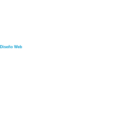
Diseño Web
por
Nube Tecnológica
CONTAMO
Con más de 35 años de experiencia, te brindamos asesor