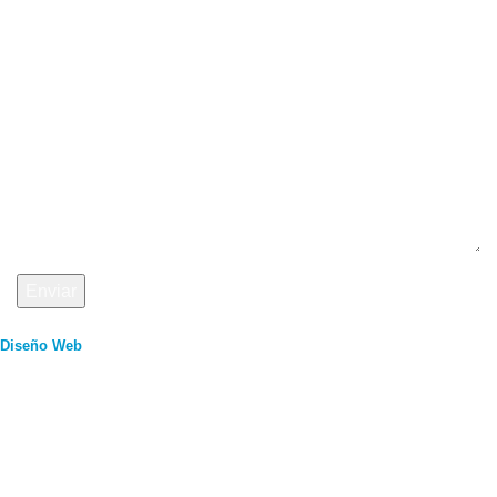
Mensaje
Diseño Web
por
Nube Tecnológica
CONTAMOS CON LOS MEJORES
PRODUCTOS PARA PISCINAS