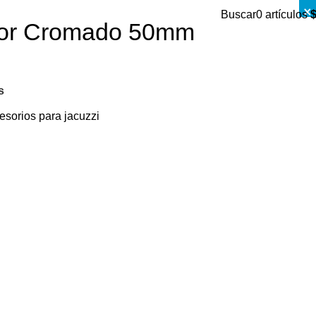
×
Buscar
0
artículos
dor Cromado 50mm
s
esorios para jacuzzi