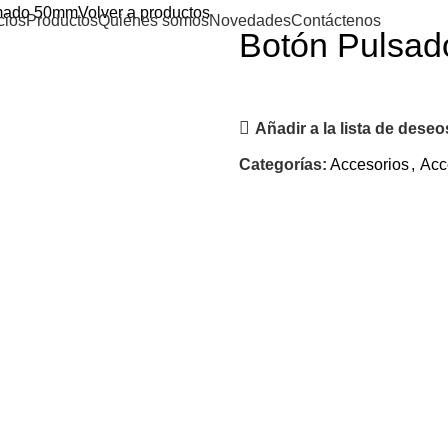
omado 50mm
Volver a productos
cios
Productos
Quiénes somos
Novedades
Contáctenos
Botón Pulsa
Añadir a la lista de deseo
Categorías:
Accesorios
,
Acc