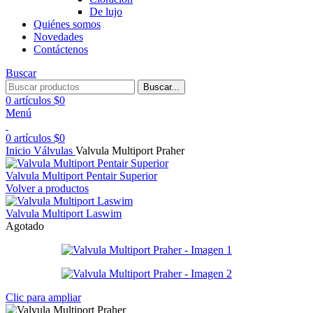
De lujo
Quiénes somos
Novedades
Contáctenos
Buscar
Buscar...
0
artículos
$
0
Menú
0
artículos
$
0
Inicio
Válvulas
Valvula Multiport Praher
Valvula Multiport Pentair Superior
Volver a productos
Valvula Multiport Laswim
Agotado
Clic para ampliar