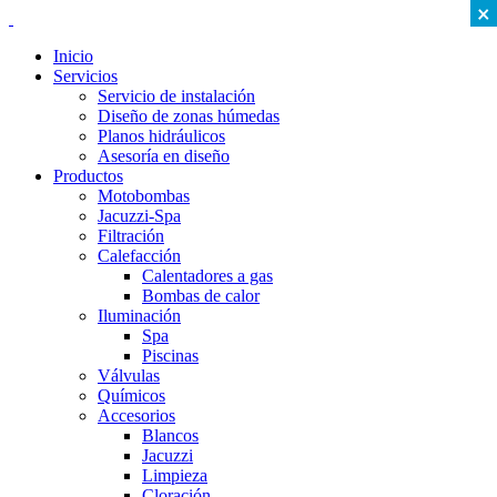
×
Inicio
Servicios
Servicio de instalación
Diseño de zonas húmedas
Planos hidráulicos
Asesoría en diseño
Productos
Motobombas
Jacuzzi-Spa
Filtración
Calefacción
Calentadores a gas
Bombas de calor
Iluminación
Spa
Piscinas
Válvulas
Químicos
Accesorios
Blancos
Jacuzzi
Limpieza
Cloración